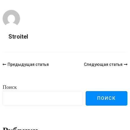
Stroitel
Навигация
Предыдущая статья
Следующая статья
по
записям
Поиск
ПОИСК