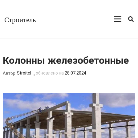
Перейти
к
Строитель
содержимому
(нажмите
Enter)
Колонны железобетонные
Stroitel
обновлено на
28.07.2024
Автор