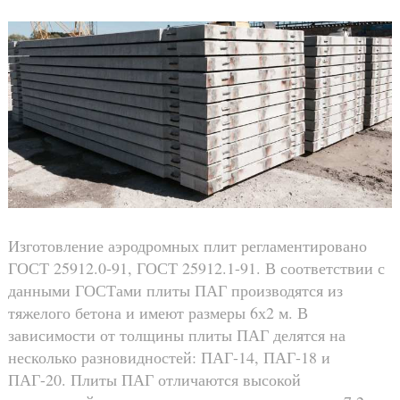
Изготовление аэродромных плит регламентировано
ГОСТ 25912.0-91, ГОСТ 25912.1-91. В соответствии с
данными ГОСТами плиты ПАГ производятся из
тяжелого бетона и имеют размеры 6х2 м. В
зависимости от толщины плиты ПАГ делятся на
несколько разновидностей: ПАГ-14, ПАГ-18 и
ПАГ-20. Плиты ПАГ отличаются высокой