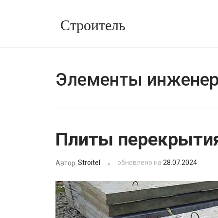
Перейти
Строитель
к
содержимому
(нажмите
Enter)
Элементы инженер
Плиты перекрытия
Stroitel
обновлено на
28.07.2024
Автор