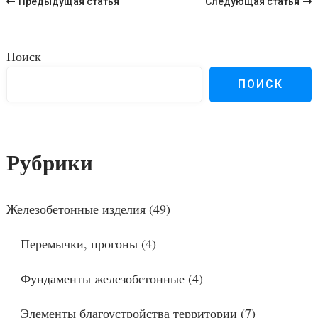
Навигация
Предыдущая статья
Следующая статья
по
записям
Поиск
ПОИСК
Рубрики
Железобетонные изделия
(49)
Перемычки, прогоны
(4)
Фундаменты железобетонные
(4)
Элементы благоустройства территории
(7)