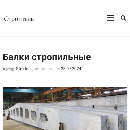
Перейти
к
Строитель
содержимому
(нажмите
Enter)
Балки стропильные
Stroitel
обновлено на
28.07.2024
Автор