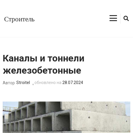
Перейти
к
Строитель
содержимому
(нажмите
Enter)
Каналы и тоннели
железобетонные
Stroitel
обновлено на
28.07.2024
Автор