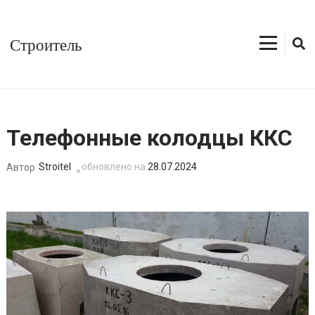
Перейти
к
Строитель
содержимому
(нажмите
Enter)
Телефонные колодцы ККС
Stroitel
обновлено на
28.07.2024
Автор