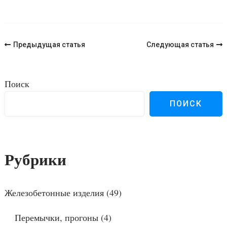
Навигация
Предыдущая статья
Следующая статья
по
записям
Поиск
ПОИСК
Рубрики
Железобетонные изделия
(49)
Перемычки, прогоны
(4)