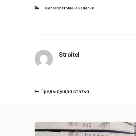
Железобетонные изделия
Stroitel
Навигация
Предыдущая статья
по
записям