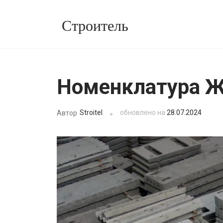
Перейти
Строитель
к
содержимому
(нажмите
Enter)
Номенклатура 
Stroitel
обновлено на
28.07.2024
Автор